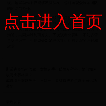
现。这些动作不仅能够激励队友，也能向观众展示团队
的团结与坚强。
点击进入首页
足球比赛中的示意手势，是球员之间默契配合的体现，
也是球队战术执行的重要组成部分。通过这些无声的语
言，球员们能够在瞬息万变的赛场上保持高度的协调与
沟通，共同为胜利而努力。下次观看比赛时，不妨多留
意这些细节，相信您会对足球这项运动有更深的理解和
欣赏。
斯诺克赛场新气象：女性选手打破性别壁垒，她们如何
改写比赛格局？
成都街头篮球热潮：三对三世界杯选拔赛点燃全民运动
激情
最近发表