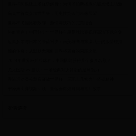
世界杯阿根廷主场优势解析：为何潘帕斯雄鹰总能点燃主场激情？
乌克兰首次参加世界杯：历史性突破与未来展望
世界杯飞镖比赛致辞：激情与技巧的完美结合
热血青春！中国好少年世界杯主题足球比赛视频高清下载合集
厄瓜多尔与日本的绿茵对决：南美雄鹰与东瀛武士的激情碰撞
楠的传奇：从默默无闻到世界杯舞台的闪耀之星
2024年世界杯乒乓球赛：中国队能获得几个参赛名额？
尤文图斯 vs 曼联：一场经典对决背后的足球魅力
香港运动员苏慧音征战世界杯，展现非凡实力与坚韧精神
宁泽涛比赛视频回顾：亚运会辉煌时刻与背后故事
友情链接