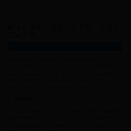
巴西世界杯|跳水世界杯冠军|Anazine世界杯独家视角站|anazi
解读足球场上球员示意手势：沟通无
言的艺术
在足球场上，球员之间的沟通不仅限于言语，更多时
候，他们通过一系列的手势来传达信息、调整战术、鼓
舞士气。这些看似简单的动作，实则是足球比赛中不可
或缺的沟通艺术。本文将为您揭秘几种常见的球员示意
手势，带您深入了解绿茵场上的无声对话。
1. 指挥手势
队长或中场指挥官常通过手势指挥队友站位，调整防守
或进攻阵型。例如，双手平伸，掌心向下，缓缓下压，
示意队友放低重心，准备防守；而单手向前挥动，则是