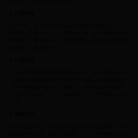
进攻信号，鼓励队友向前推进。
2. 位置调整
在防守时，球员会用手势指示队友移动到特定位置，以
填补防线空缺。比如，手指指向一侧，意味着该侧需要
加强防守；而手指向下，则可能是在提醒队友注意脚下
球的控制，避免失误。
3. 传递信息
场上的球员有时需要向教练传达信息，但为了避免对方
了解战术，他们通常会使用手势。例如，摸耳朵可能表
示听不到教练的指示，需要换人；而手指自己的眼睛，
再指向对方球员，则是在提醒教练注意对方的某位危险
人物。
4. 鼓舞士气
在比赛关键时刻，球员之间的鼓励手势尤为重要。拍打
胸部或举手欢呼，都是提高团队士气、增强凝聚力的表