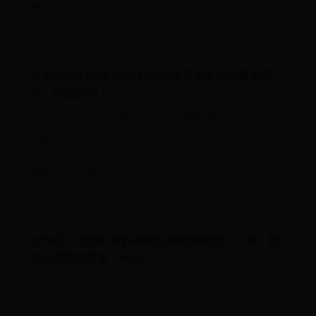
401
2026-08-07 11:16:13
中国U19女篮73-76惜败拉脱维亚李雨汧成最大亮
点，虽败犹荣！
当今的竞技体育，充满了无数惊心动魄的瞬间，然而，要说
其中最为动人的，莫过于那些在艰难境地中逆风而行，奋力
拼搏的瞬间。6月24日的女...
7875
2026-08-07 06:04:13
8月4日：别光盯着乔丹被艾弗森晃倒那一下看，那
场比赛艾弗森拿了48分
别光盯着乔丹被艾弗森晃倒那一下看，那场比赛艾弗森拿了
48分，乔丹全场23投14中拿35分，这才是真刀真枪的对
决。 很多人一提起这两人的对决...