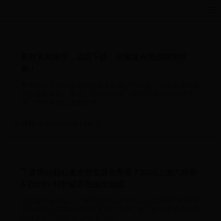
巴西世界杯|跳水世界杯冠军|Anazine世界杯独家视角站|anazi
曼联丑闻频发，成绩下跌，全面复兴变成嘲笑对
象！
曼联俱乐部曾经是全球最顶尖的豪门俱乐部，但自从弗格森
主教练退休后，曼联一直陷入低迷。球迷们每年都期待复
兴，但每年都以失败告终。 ...
2829
2026-08-08 19:48:31
丁俊晖vs赵心童全程直播免费看？2026上海大师赛
6-2比分+10杆破百数据全知道
核心服务信息表：丁俊晖vs赵心童2026上海大师赛 比赛/事
件时间地点赛事阶段观看方式（免费）双方近况关键看点信
息确定性丁俊晖 vs 赵心童（2...