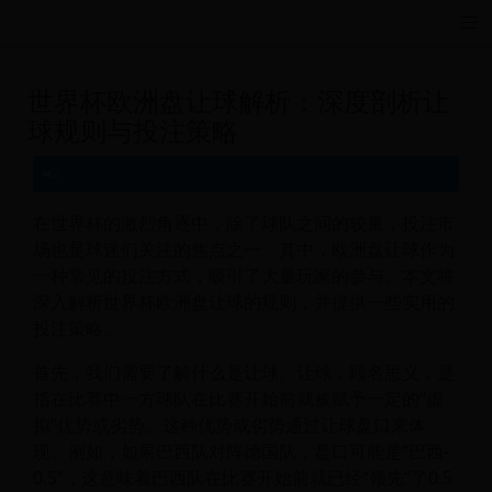
巴西世界杯|跳水世界杯冠军|Anazine世界杯独家视角站|anazi
世界杯欧洲盘让球解析：深度剖析让
球规则与投注策略
在世界杯的激烈角逐中，除了球队之间的较量，投注市
场也是球迷们关注的焦点之一。其中，欧洲盘让球作为
一种常见的投注方式，吸引了大量玩家的参与。本文将
深入解析世界杯欧洲盘让球的规则，并提供一些实用的
投注策略。
首先，我们需要了解什么是让球。让球，顾名思义，是
指在比赛中一方球队在比赛开始前就被赋予一定的“虚
拟”优势或劣势。这种优势或劣势通过让球盘口来体
现。例如，如果巴西队对阵德国队，盘口可能是“巴西-
0.5”，这意味着巴西队在比赛开始前就已经“领先”了0.5