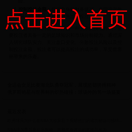
险。
点击进入首页
控制投注金额：
根据自身的财务状况，合理设定每
场比赛的投注金额，避免过度投注。
总之，世界杯欧洲盘让球作为一种复杂的投注方式，需
要投注者具备一定的足球知识和市场分析能力。通过深
入研究球队实力、关注盘口变化、分散投注风险以及控
制投注金额，投注者可以提高投注的成功率，享受世界
杯带来的乐趣。
全运会女足比赛湖北队勇夺冠军，展现坚韧拼搏精神
俄罗斯艳星与世界杯的炽热碰撞：球场外的另一场盛宴
最近发表
欧洲球员为什么在NBA大放异彩？揭秘他们的成功秘诀与独特优势
NBA球员季后赛薪水揭秘：高额奖金背后的竞技与压力