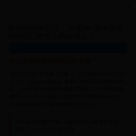
巴西世界杯|跳水世界杯冠军|Anazine世界杯独家视角站|anazi
世界杯传奇22号：从“耶稣”加布里埃
尔到足坛救世主的信仰之力
当22号球衣成为绿茵场的“圣痕”
2022年卡塔尔世界杯小组赛上，巴西队前锋加布里埃尔
·热苏斯（Gabriel Jesus）身披22号战袍跪地祈祷的画
面，让全球球迷戏称他为“世界杯耶稣”。这个绰号并非
偶然——从他在曼城的关键进球到巴西队的绝杀助攻，
22号仿佛被赋予了某种神秘的信仰之力。
“每次触球都像在布道，他的跑动轨迹是圣经里的
神迹。”——
《卫报》赛后评论