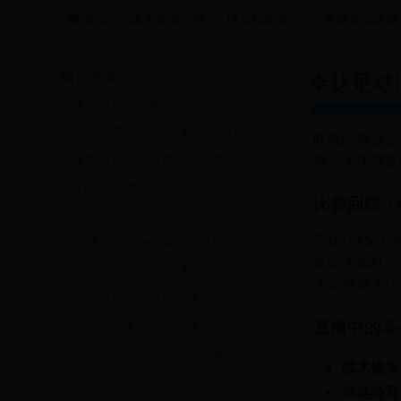
首页
战术深度分析
球员独家专访
赛事幕后故事
巴西世界杯|跳水世界杯冠军|Anazine世界杯独家视角站|a
最近发表
泰达足球
日本本田球员的崛起：从亚洲之光到世界舞台的璀璨明星
花滑世锦赛17女单2：精彩对决再现，中日美女选手争锋
昨晚的泰达足
属于天津球迷
女足世界杯面临电视媒体冷遇，如何破局引关注成为热议话题
2017年田径世锦赛短跑巅峰对决：博尔特谢幕战与新生代的崛起
比赛回顾：
世界杯运动员免疫力低于常人？揭秘高强度训练背后的健康隐患
开场仅15分
巴西球员Camre的崛起：从新星到世界杯舞台的璀璨明星
迷陷入疯狂。
花滑世锦赛17女单2：精彩对决再现，中日美女选手争锋
人调整成为转
女足世界杯面临电视媒体冷遇，如何破局引关注成为热议话题
直播中的高
沙排运动员王洁：从沙滩到绿茵，跨越界的足球梦想
世界杯期间的乒乓球盛宴：激情与技艺的碰撞
战术镜头
球迷特写