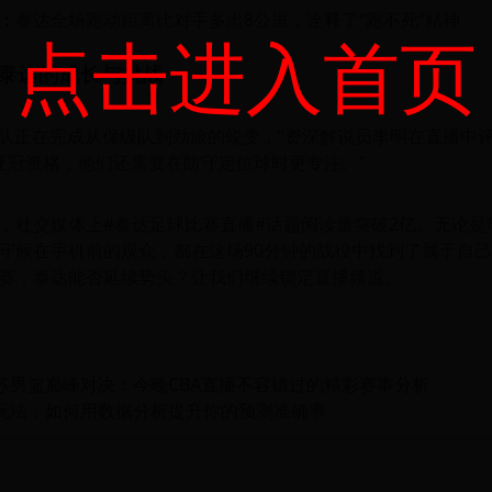
：
泰达全场跑动距离比对手多出8公里，诠释了“跑不死”精神
点击进入首页
泰达的成长与挑战
达队正在完成从保级队到劲旅的蜕变，”资深解说员李明在直播中评
亚冠资格，他们还需要在防守定位球时更专注。”
，社交媒体上#泰达足球比赛直播#话题阅读量突破2亿。无论是
守候在手机前的观众，都在这场90分钟的战役中找到了属于自
赛，泰达能否延续势头？让我们继续锁定直播频道。
江苏男篮巅峰对决：今晚CBA直播不容错过的精彩赛事分析
玩法：如何用数据分析提升你的预测准确率