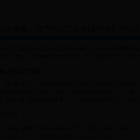
nazine.com
比赛直播：激情对决背后的战术解析与球
球比赛直播再次点燃了球迷的热情，这场对决不仅是技战术的较
的狂欢盛宴。从赛前预热到终场哨响，每一个瞬间都充满了戏剧
泰达的攻防博弈
钟，泰达队便通过一次精妙的边路配合打破僵局，外援前锋的冷
然而对手很快还以颜色，利用一次快速反击扳平比分。下半场，
折点——新上场的U23小将用一记世界波远射锁定胜局，最终比分
光时刻
：
慢镜头回放揭示了泰达中场的“三角传递”如何撕破对手防线
：
看台上白发苍苍的老球迷挥舞围巾的画面登上热搜