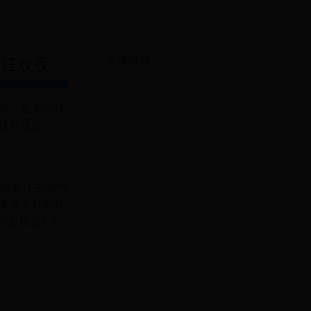
迷狂欢夜
友情链接
量，更是一场
性和悬念。
静推射让主场球
泰达主帅的换
定格在2:1。