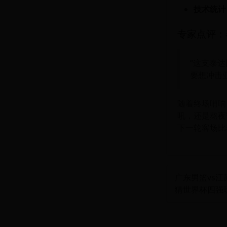
技术统计
专家点评：
“这支泰
要想冲击
随着终场哨响
吼，还是熬夜
下一轮客场比
广东男篮vs
猜世界杯四强